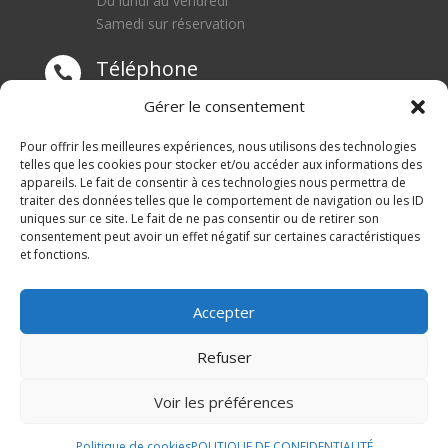
Du lundi au vendredi
Samedi sur réservation
Téléphone

0668550471
Gérer le consentement
Adresse
Pour offrir les meilleures expériences, nous utilisons des technologies

telles que les cookies pour stocker et/ou accéder aux informations des
appareils. Le fait de consentir à ces technologies nous permettra de
1 rue du Blanc Poirier
traiter des données telles que le comportement de navigation ou les ID
70110 SENARGENT MIGNAFANS
uniques sur ce site. Le fait de ne pas consentir ou de retirer son
consentement peut avoir un effet négatif sur certaines caractéristiques
et fonctions.
Accepter
Refuser
© M Development 2026
–
Mentions légales
– Tous
Voir les préférences
droits réservés –
Blog
Politique de cookies
POLITIQUE DE CONFIDENTIALITÉ