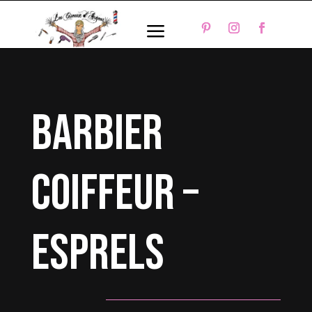
a
barbier
coiffeur –
Esprels