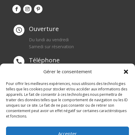
Ouverture

Du lundi au vendredi
Samedi sur réservation
Téléphone

0668550471
Gérer le consentement
Adresse
Pour offrir les meilleures expériences, nous utilisons des technologies

telles que les cookies pour stocker et/ou accéder aux informations des
appareils. Le fait de consentir à ces technologies nous permettra de
1 rue du Blanc Poirier
traiter des données telles que le comportement de navigation ou les ID
70110 SENARGENT MIGNAFANS
uniques sur ce site. Le fait de ne pas consentir ou de retirer son
consentement peut avoir un effet négatif sur certaines caractéristiques
et fonctions.
Accepter