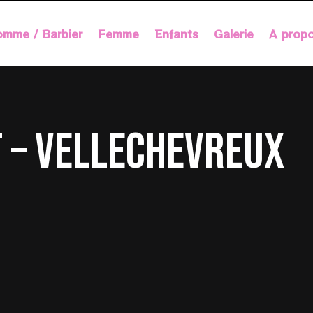
mme / Barbier
Femme
Enfants
Galerie
A prop
 – Vellechevreux