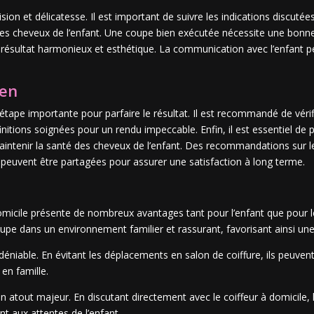
ision et délicatesse. Il est important de suivre les indications discutée
 des cheveux de l’enfant. Une coupe bien exécutée nécessite une bonn
un résultat harmonieux et esthétique. La communication avec l’enfant 
ien
 étape importante pour parfaire le résultat. Il est recommandé de vérif
nitions soignées pour un rendu impeccable. Enfin, il est essentiel de 
maintenir la santé des cheveux de l’enfant. Des recommandations sur l
 peuvent être partagées pour assurer une satisfaction à long terme.
micile présente de nombreux avantages tant pour l’enfant que pour le
coupe dans un environnement familier et rassurant, favorisant ainsi un
ndéniable. En évitant les déplacements en salon de coiffure, ils peuve
en famille.
 atout majeur. En discutant directement avec le coiffeur à domicile,
t aux attentes de l’enfant.