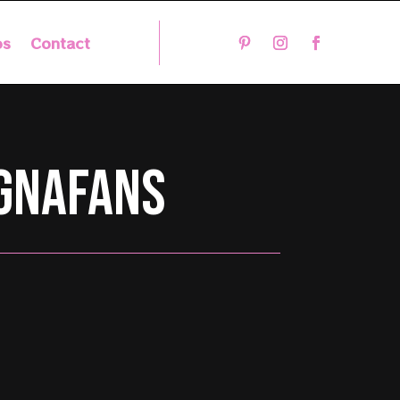
os
Contact
ignafans