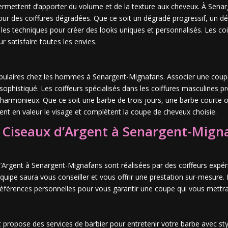
permettent d’apporter du volume et de la texture aux cheveux. À Sen
 des coiffures dégradées. Que ce soit un dégradé progressif, un dégr
 les techniques pour créer des looks uniques et personnalisés. Les co
ur satisfaire toutes les envies.
populaires chez les hommes à Senargent-Mignafans. Associer une cou
ophistiqué. Les coiffeurs spécialisés dans les coiffures masculines pr
 harmonieux. Que ce soit une barbe de trois jours, une barbe courte o
ttent en valeur le visage et complètent la coupe de cheveux choisie.
r Ciseaux d’Argent à Senargent-Mign
Argent à Senargent-Mignafans sont réalisées par des coiffeurs expé
quipe saura vous conseiller et vous offrir une prestation sur-mesur
préférences personnelles pour vous garantir une coupe qui vous mettra
propose des services de barbier pour entretenir votre barbe avec style