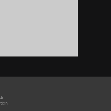
di
tion