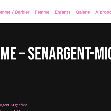
mme / Barbier
Femme
Enfants
Galerie
A prop
mme – Senargent-M
argent-Mignafans