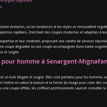
 Senargent-Mignafans
le
ante évolution, où les tendances et les styles se renouvellent régu
parence capillaire, cherchant des coupes modernes et adaptées à leur 
r expertise et leur créativité, proposant une variété de services répond
, une coupe dégradée ou une coupe accompagnée d’une barbe soigné
ce et soigné.
re pour homme à Senargent-Mignafa
t un look élégant et soigné. Elles sont parfaites pour les hommes acti
t mettre en valeur la texture et la forme du visage pour créer des co
 une coupe effilée, les coiffeurs professionnels sauront conseiller la