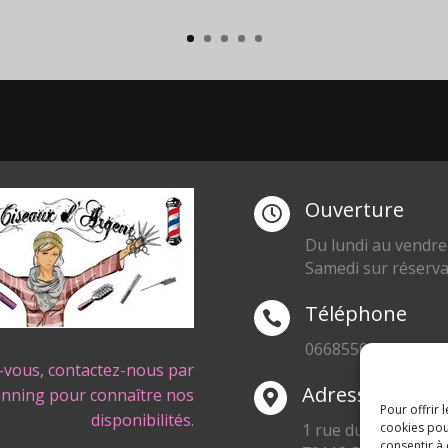
Ouverture

Du lundi au vendre
Samedi sur réserva
Téléphone

0668550471
-vous, contactez-nous par
Adresse
anning pour connaître nos

Pour offrir 
disponibilités.
1 rue du Blanc Poir
cookies pou
consentir à