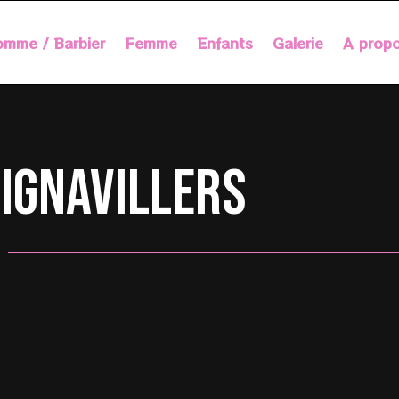
mme / Barbier
Femme
Enfants
Galerie
A prop
Mignavillers