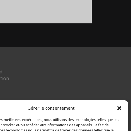
di
tion
Gérer le consentement
les meilleures expériences, nous utilisons des technologies telles que les
ier
r stocker et/ou accéder aux informations des appareils. Le fait de
 ces technologies nous permettra de traiter des données telles que le