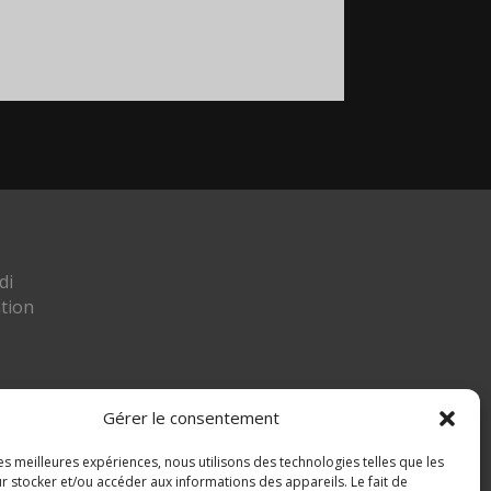
di
tion
Gérer le consentement
les meilleures expériences, nous utilisons des technologies telles que les
ier
r stocker et/ou accéder aux informations des appareils. Le fait de