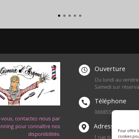
Ouverture

Du lundi au vendre
Samedi sur réserva
Téléphone

0668550471
-vous, contactez-nous par
Adresse
anning pour connaître nos

Pour offrir 
disponibilités.
1 rue du Blanc Poir
cookies pou