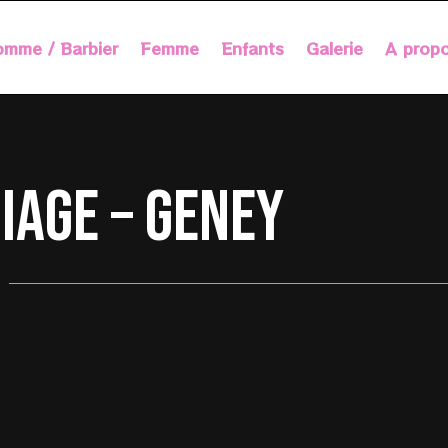
mme / Barbier
Femme
Enfants
Galerie
A prop
iage – Geney