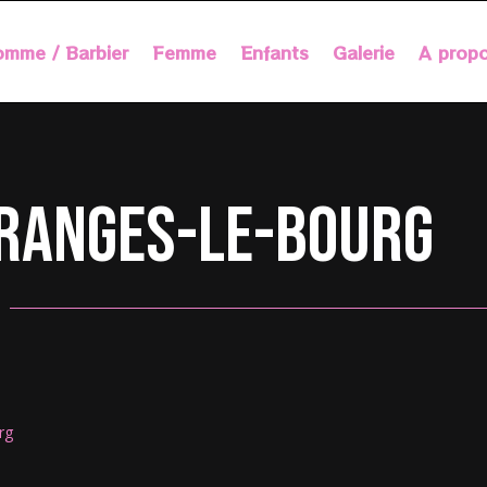
mme / Barbier
Femme
Enfants
Galerie
A prop
Granges-le-Bourg
rg