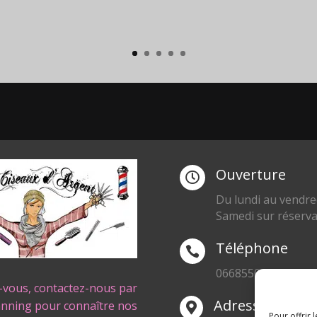
Ouverture

Du lundi au vendre
Samedi sur réserva
Téléphone

0668550471
-vous, contactez-nous par
Adresse
anning pour connaître nos

Pour offrir 