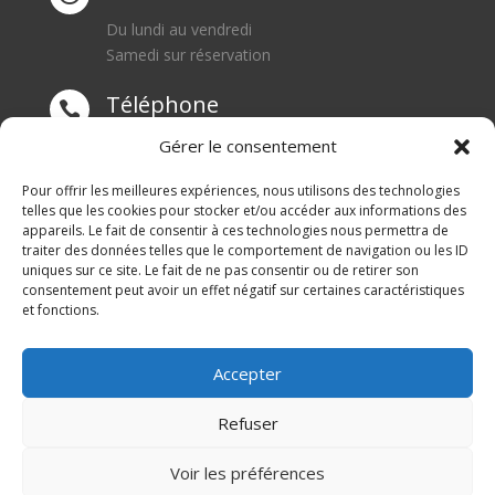
Du lundi au vendredi
Samedi sur réservation
Téléphone

0668550471
Gérer le consentement
Adresse
Pour offrir les meilleures expériences, nous utilisons des technologies

telles que les cookies pour stocker et/ou accéder aux informations des
appareils. Le fait de consentir à ces technologies nous permettra de
1 rue du Blanc Poirier
traiter des données telles que le comportement de navigation ou les ID
70110 SENARGENT MIGNAFANS
uniques sur ce site. Le fait de ne pas consentir ou de retirer son
consentement peut avoir un effet négatif sur certaines caractéristiques
et fonctions.
Accepter
Refuser
© M Development 2026
–
Mentions légales
– Tous
Voir les préférences
droits réservés –
Blog