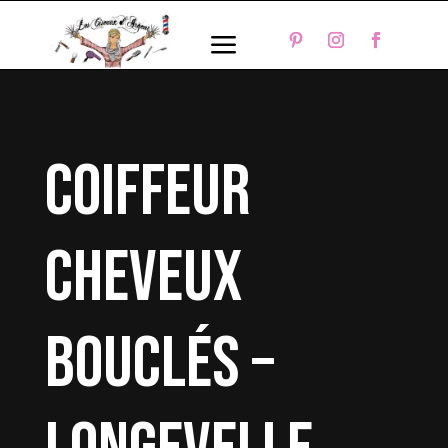
a
coiffeur
cheveux
bouclés –