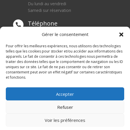
Du lundi au vendredi
Samedi sur réservation
Téléphone

0668550471
Gérer le consentement
Adresse
Pour offrir les meilleures expériences, nous utilisons des technologies

telles que les cookies pour stocker et/ou accéder aux informations des
appareils. Le fait de consentir à ces technologies nous permettra de
1 rue du Blanc Poirier
traiter des données telles que le comportement de navigation ou les ID
70110 SENARGENT MIGNAFANS
uniques sur ce site. Le fait de ne pas consentir ou de retirer son
consentement peut avoir un effet négatif sur certaines caractéristiques
et fonctions.
Accepter
Refuser
© M Development 2026
–
Mentions légales
– Tous
Voir les préférences
droits réservés –
Blog