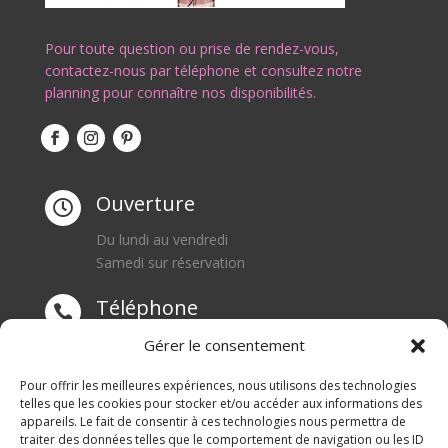
Pour toute question ou prise de rendez-vous,
contactez-nous par téléphone et consultez notre
planning pour connaître nos disponibilités.
Ouverture

Du lundi au vendredi
Samedi sur réservation
Téléphone

0668550471
Gérer le consentement
Adresse
Pour offrir les meilleures expériences, nous utilisons des technologies

telles que les cookies pour stocker et/ou accéder aux informations des
appareils. Le fait de consentir à ces technologies nous permettra de
1 rue du Blanc Poirier
traiter des données telles que le comportement de navigation ou les ID
70110 SENARGENT MIGNAFANS