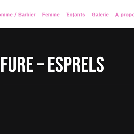
mme / Barbier
Femme
Enfants
Galerie
A prop
ffure – Esprels