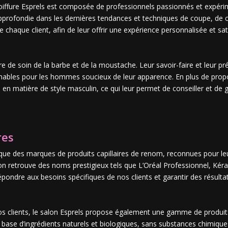
coiffure Esprels est composée de professionnels passionnés et expérime
pprofondie dans les dernières tendances et techniques de coupe, de co
e chaque client, afin de leur offrir une expérience personnalisée et sat
 de soin de la barbe et de la moustache. Leur savoir-faire et leur préci
rnables pour les hommes soucieux de leur apparence. En plus de propose
 en matière de style masculin, ce qui leur permet de conseiller et de 
res
r que des marques de produits capillaires de renom, reconnues pour leu
 on retrouve des noms prestigieux tels que L’Oréal Professionnel, Kér
pondre aux besoins spécifiques de nos clients et garantir des résulta
s clients, le salon Esprels propose également une gamme de produits c
base d’ingrédients naturels et biologiques, sans substances chimique