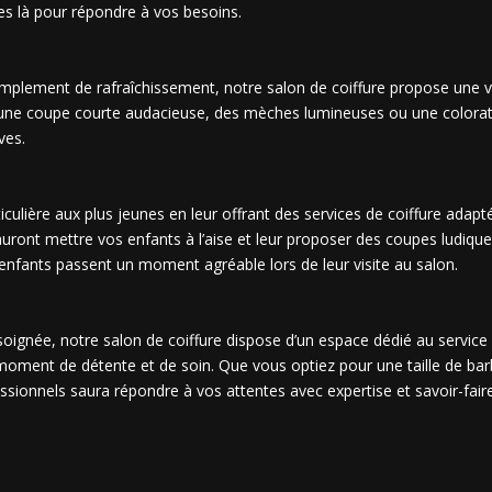
s là pour répondre à vos besoins.
lement de rafraîchissement, notre salon de coiffure propose une var
ez une coupe courte audacieuse, des mèches lumineuses ou une colora
ves.
ulière aux plus jeunes en leur offrant des services de coiffure adapté
sauront mettre vos enfants à l’aise et leur proposer des coupes ludique
nfants passent un moment agréable lors de leur visite au salon.
oignée, notre salon de coiffure dispose d’un espace dédié au service d
n moment de détente et de soin. Que vous optiez pour une taille de b
ssionnels saura répondre à vos attentes avec expertise et savoir-faire