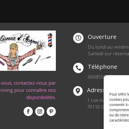
Ouverture

Du lundi au vendre
Samedi sur réserva
Téléphone

0668550471
-vous, contactez-nous par
Adresse
anning pour connaître nos

Pour offrir 
disponibilités.
1 rue du Blanc Poir
cookies pou
consentir à
70110 SENARGENT
comportement
ou de retire
caractéristi