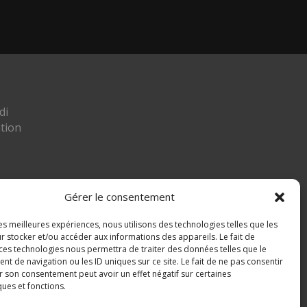
di
tion
Gérer le consentement
les meilleures expériences, nous utilisons des technologies telles que les
ier
r stocker et/ou accéder aux informations des appareils. Le fait de
 ces technologies nous permettra de traiter des données telles que le
 MIGNAFANS
 de navigation ou les ID uniques sur ce site. Le fait de ne pas consentir
r son consentement peut avoir un effet négatif sur certaines
ques et fonctions.