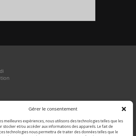
di
tion
Gérer le consentement
les meilleures expériences, nous utilisons des technologies telles que les
ier
r stocker et/ou accéder aux informations des appareils. Le fait de
 ces technologies nous permettra de traiter des données telles que le
 MIGNAFANS