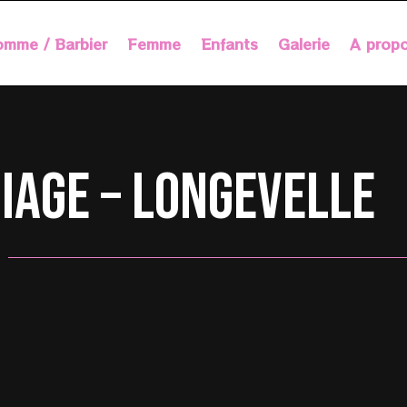
mme / Barbier
Femme
Enfants
Galerie
A prop
iage – Longevelle