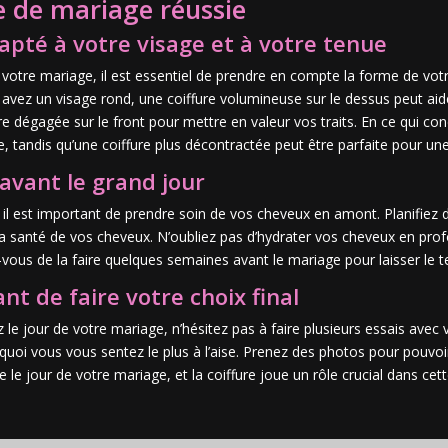
e de mariage réussie
adapté à votre visage et à votre tenue
our votre mariage, il est essentiel de prendre en compte la forme de vot
s avez un visage rond, une coiffure volumineuse sur le dessus peut aid
e dégagée sur le front pour mettre en valeur vos traits. En ce qui con
e, tandis qu’une coiffure plus décontractée peut être parfaite pour un
avant le grand jour
, il est important de prendre soin de vos cheveux en amont. Planifiez 
a santé de vos cheveux. N’oubliez pas d’hydrater vos cheveux en profon
z-vous de la faire quelques semaines avant le mariage pour laisser le
nt de faire votre choix final
 le jour de votre mariage, n’hésitez pas à faire plusieurs essais avec v
 quoi vous vous sentez le plus à l’aise. Prenez des photos pour pouvoir
 le jour de votre mariage, et la coiffure joue un rôle crucial dans cet