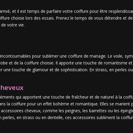
rrivé, et il est temps de parfaire votre coiffure pour être resplendiss
oiffure choisie lors des essais. Prenez le temps de vous détendre et d
de votre vie.
incontournables pour sublimer une coiffure de mariage. Le voile, symb
la robe et de la coiffure choisie. Il apporte une touche de romantisme e
r une touche de glamour et de sophistication. En strass, en perles ou
 cheveux
éments qui apportent une touche de fraîcheur et de naturel à la coiffu
s dans la coiffure pour un effet bohème et romantique. Elles se marien
accessoires cheveux, comme les peignes, les barrettes ou les épingle
 En perles, en strass ou en dentelle, ces accessoires subliment la coif