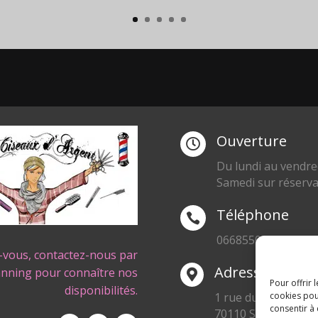
Ouverture

Du lundi au vendre
Samedi sur réserva
Téléphone

0668550471
-vous, contactez-nous par
Adresse
anning pour connaître nos

Pour offrir 
disponibilités.
1 rue du Blanc Poir
cookies pou
consentir à
70110 SENARGENT