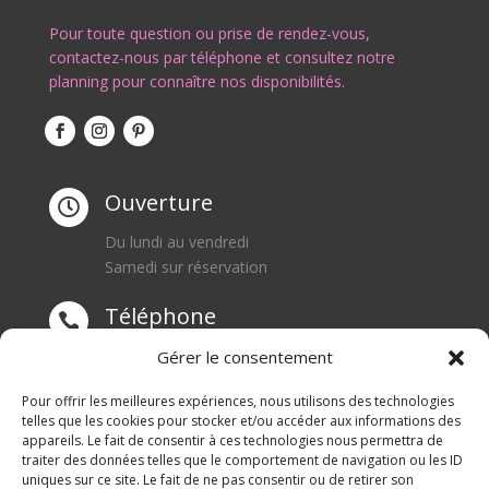
Pour toute question ou prise de rendez-vous,
contactez-nous par téléphone et consultez notre
planning pour connaître nos disponibilités.
Ouverture

Du lundi au vendredi
Samedi sur réservation
Téléphone

0668550471
Gérer le consentement
Adresse
Pour offrir les meilleures expériences, nous utilisons des technologies

telles que les cookies pour stocker et/ou accéder aux informations des
appareils. Le fait de consentir à ces technologies nous permettra de
1 rue du Blanc Poirier
traiter des données telles que le comportement de navigation ou les ID
70110 SENARGENT MIGNAFANS
uniques sur ce site. Le fait de ne pas consentir ou de retirer son