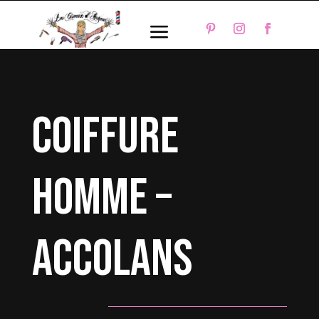
a
coiffure
homme –
Accolans