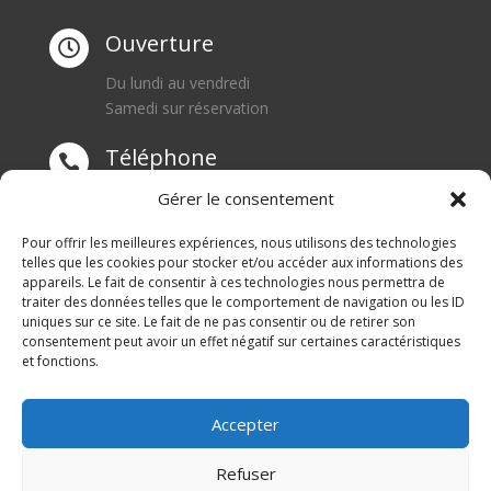
Ouverture

Du lundi au vendredi
Samedi sur réservation
Téléphone

0668550471
Gérer le consentement
Adresse
Pour offrir les meilleures expériences, nous utilisons des technologies

telles que les cookies pour stocker et/ou accéder aux informations des
appareils. Le fait de consentir à ces technologies nous permettra de
1 rue du Blanc Poirier
traiter des données telles que le comportement de navigation ou les ID
70110 SENARGENT MIGNAFANS
uniques sur ce site. Le fait de ne pas consentir ou de retirer son
consentement peut avoir un effet négatif sur certaines caractéristiques
et fonctions.
Accepter
Refuser