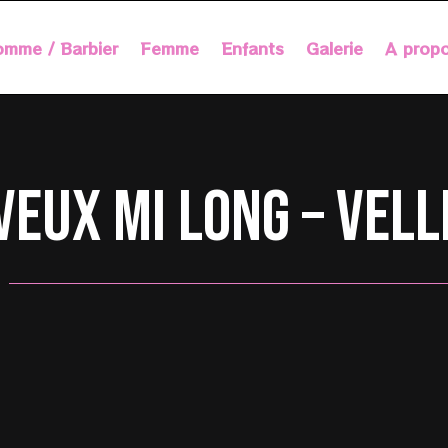
mme / Barbier
Femme
Enfants
Galerie
A prop
veux mi long – Vel