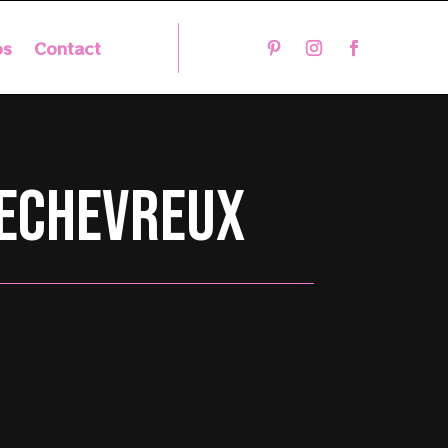
os
Contact
lechevreux