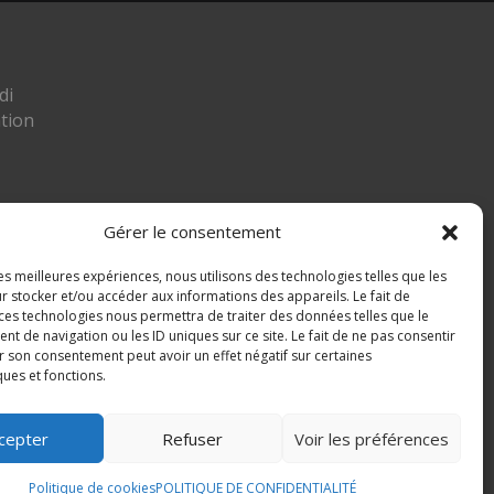
di
tion
Gérer le consentement
les meilleures expériences, nous utilisons des technologies telles que les
ier
r stocker et/ou accéder aux informations des appareils. Le fait de
 ces technologies nous permettra de traiter des données telles que le
 MIGNAFANS
 de navigation ou les ID uniques sur ce site. Le fait de ne pas consentir
r son consentement peut avoir un effet négatif sur certaines
ques et fonctions.
cepter
Refuser
Voir les préférences
og
Politique de cookies
POLITIQUE DE CONFIDENTIALITÉ