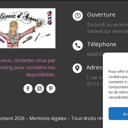
Ouverture

Du lundi au vendre
Samedi sur réserva
Téléphone

0668550471
-vous, contactez-nous par
Adresse
anning pour connaître nos

Pour offrir 
disponibilités.
1 rue du Blanc Poir
cookies pou
consentir à
70110 SENARGENT
comportement
ou de retire
caractéristi
Ac
pment 2026
–
Mentions légales
– Tous droits réservés –
Bl