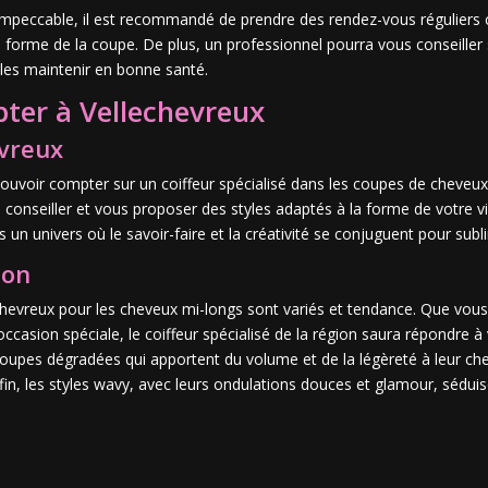
mpeccable, il est recommandé de prendre des rendez-vous réguliers c
a forme de la coupe. De plus, un professionnel pourra vous conseiller
les maintenir en bonne santé.
pter à Vellechevreux
evreux
pouvoir compter sur un coiffeur spécialisé dans les coupes de cheveux 
onseiller et vous proposer des styles adaptés à la forme de votre vi
un univers où le savoir-faire et la créativité se conjuguent pour subl
ion
lechevreux pour les cheveux mi-longs sont variés et tendance. Que vo
ccasion spéciale, le coiffeur spécialisé de la région saura répondre à 
coupes dégradées qui apportent du volume et de la légèreté à leur che
Enfin, les styles wavy, avec leurs ondulations douces et glamour, sédu