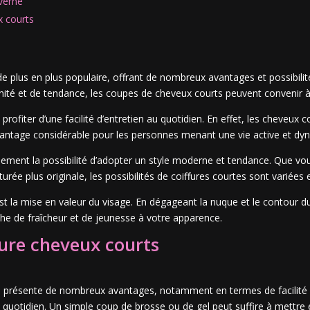
verne
x courts
e plus en plus populaire, offrant de nombreux avantages et possibilité
nité et de tendance, les coupes de cheveux courts peuvent convenir à 
 profiter d’une facilité d’entretien au quotidien. En effet, les chev
 avantage considérable pour les personnes menant une vie active et dy
galement la possibilité d’adopter un style moderne et tendance. Que v
rée plus originale, les possibilités de coiffures courtes sont variée
est la mise en valeur du visage. En dégageant la nuque et le contour 
che de fraîcheur et de jeunesse à votre apparence.
fure cheveux courts
 présente de nombreux avantages, notamment en termes de facilité d’
otidien. Un simple coup de brosse ou de gel peut suffire à mettre en 