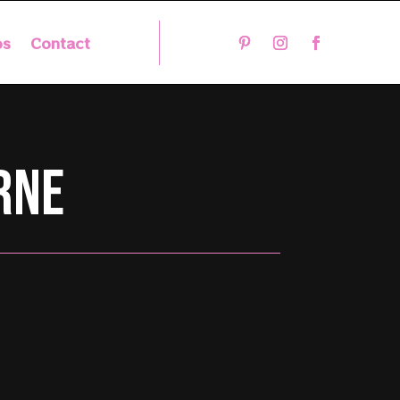
os
Contact
rne