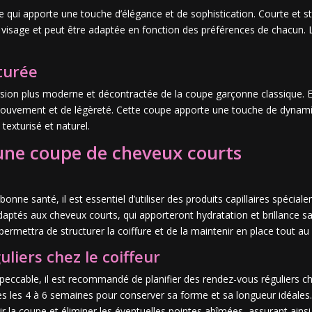
qui apporte une touche d’élégance et de sophistication. Courte et st
 visage et peut être adaptée en fonction des préférences de chacun. 
turée
sion plus moderne et décontractée de la coupe garçonne classique. El
mouvement et de légèreté. Cette coupe apporte une touche de dynamis
 texturisé et naturel.
 une coupe de cheveux courts
s
nne santé, il est essentiel d’utiliser des produits capillaires spécia
s aux cheveux courts, qui apporteront hydratation et brillance sans a
ermettra de structurer la coiffure et de la maintenir en place tout au 
uliers chez le coiffeur
eccable, il est recommandé de planifier des rendez-vous réguliers c
s les 4 à 6 semaines pour conserver sa forme et sa longueur idéales.
 la coupe et éliminer les éventuelles pointes abîmées, assurant ainsi 