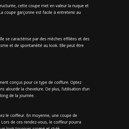
ructurée, cette coupe met en valeur la nuque et
La coupe garçonne est facile à entretenir au
le se caractérise par des mèches effilées et des
me et de spontanéité au look. Elle peut être
lement conçus pour ce type de coiffure. Optez
lourdir la chevelure. De plus, l’utilisation d’un
long de la journée.
hez le coiffeur. En moyenne, une coupe de
 Lors de ces rendez-vous, le coiffeur pourra
un look toujours soigné et stylé.