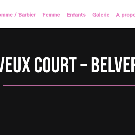
mme / Barbier
Femme
Enfants
Galerie
A prop
veux court – Belve