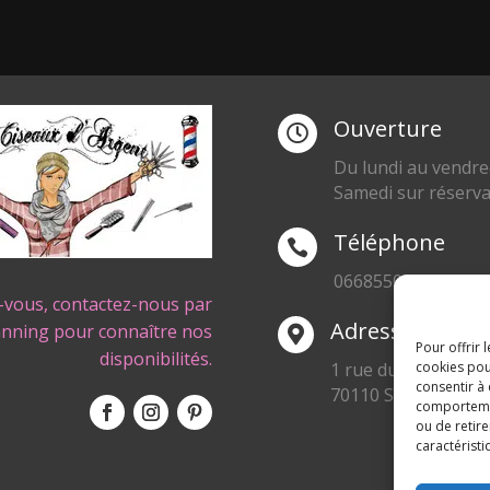
Ouverture

Du lundi au vendre
Samedi sur réserva
Téléphone

0668550471
-vous, contactez-nous par
Adresse
anning pour connaître nos

Pour offrir 
disponibilités.
1 rue du Blanc Poir
cookies pou
consentir à
70110 SENARGENT
comportement
ou de retire
caractéristi