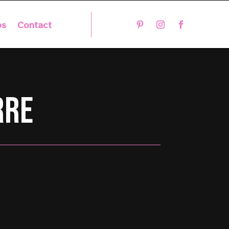
os
Contact
rre