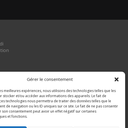
di
tion
Gérer le consentement
les meilleures expériences, nous utilisons des technologies telles que les
ier
r stocker et/ou accéder aux informations des appareils. Le fait de
 ces technologies nous permettra de traiter des données telles que le
 MIGNAFANS
 de navigation ou les ID uniques sur ce site. Le fait de ne pas consentir
r son consentement peut avoir un effet négatif sur certaines
ques et fonctions.