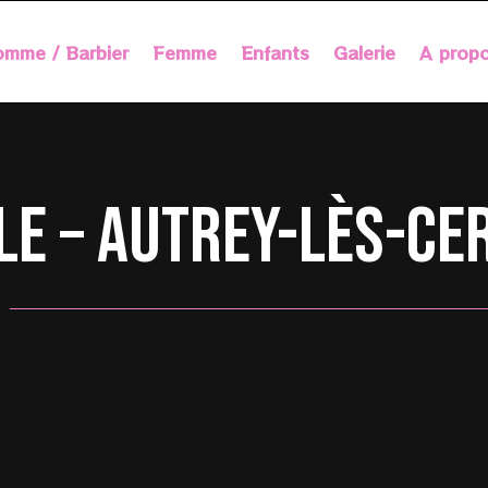
mme / Barbier
Femme
Enfants
Galerie
A prop
lle – Autrey-lès-Ce