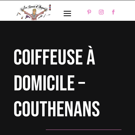
a
coiffeuse à
domicile –
Couthenans