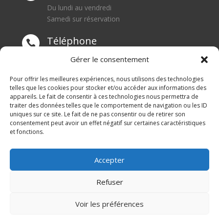
Du lundi au vendredi
Samedi sur réservation
Téléphone

0668550471
Gérer le consentement
Adresse
Pour offrir les meilleures expériences, nous utilisons des technologies

telles que les cookies pour stocker et/ou accéder aux informations des
appareils. Le fait de consentir à ces technologies nous permettra de
1 rue du Blanc Poirier
traiter des données telles que le comportement de navigation ou les ID
70110 SENARGENT MIGNAFANS
uniques sur ce site. Le fait de ne pas consentir ou de retirer son
consentement peut avoir un effet négatif sur certaines caractéristiques
et fonctions.
Accepter
Refuser
© M Development 2026
–
Mentions légales
– Tous
Voir les préférences
droits réservés –
Blog