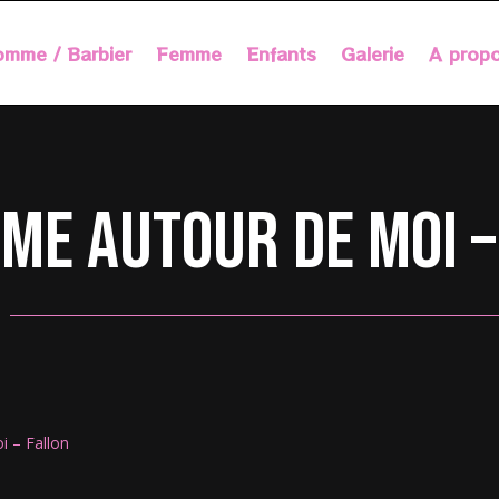
mme / Barbier
Femme
Enfants
Galerie
A prop
me autour de moi –
i – Fallon