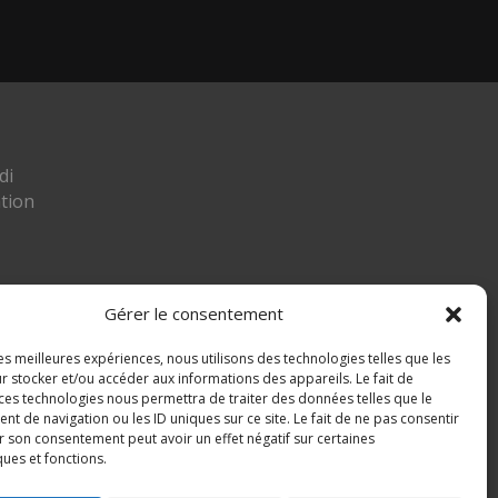
di
tion
Gérer le consentement
les meilleures expériences, nous utilisons des technologies telles que les
ier
r stocker et/ou accéder aux informations des appareils. Le fait de
 ces technologies nous permettra de traiter des données telles que le
 MIGNAFANS
 de navigation ou les ID uniques sur ce site. Le fait de ne pas consentir
r son consentement peut avoir un effet négatif sur certaines
ques et fonctions.