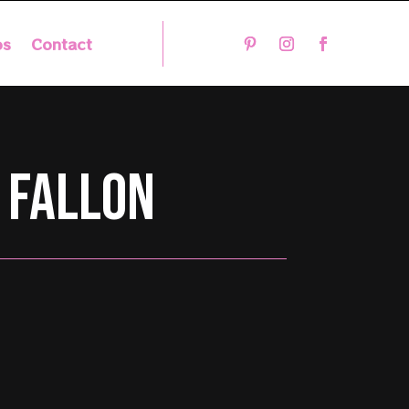
os
Contact
 Fallon