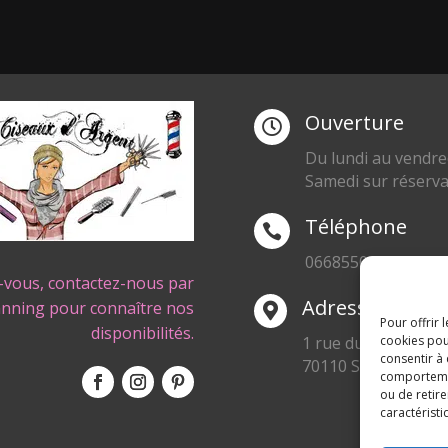
Ouverture

Du lundi au vendre
Samedi sur réserva
Téléphone

0668550471
-vous, contactez-nous par
Adresse
anning pour connaître nos

Pour offrir 
disponibilités.
1 rue du Blanc Poir
cookies pou
consentir à
70110 SENARGENT
comportement
ou de retire
caractéristi