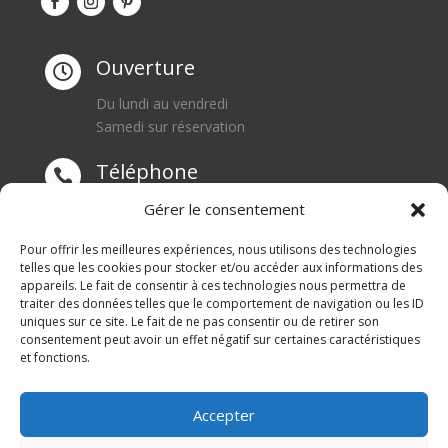
Ouverture

Du lundi au vendredi
Samedi sur réservation
Téléphone

0668550471
Gérer le consentement
Adresse
Pour offrir les meilleures expériences, nous utilisons des technologies

telles que les cookies pour stocker et/ou accéder aux informations des
appareils. Le fait de consentir à ces technologies nous permettra de
1 rue du Blanc Poirier
traiter des données telles que le comportement de navigation ou les ID
70110 SENARGENT MIGNAFANS
uniques sur ce site. Le fait de ne pas consentir ou de retirer son
consentement peut avoir un effet négatif sur certaines caractéristiques
et fonctions.
Accepter