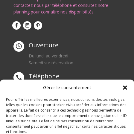
contactez-nous par téléphone et consultez notre
planning pour connaître nos disponibilités.
Ouverture

Du lundi au vendredi
Samedi sur réservation
Téléphone

0668550471
Gérer le consentement
Adresse
Pour offrir les meilleures expériences, nous utilisons des technologies

telles que les cookies pour stocker et/ou accéder aux informations des
appareils. Le fait de consentir à ces technologies nous permettra de
1 rue du Blanc Poirier
traiter des données telles que le comportement de navigation ou les ID
70110 SENARGENT MIGNAFANS
uniques sur ce site. Le fait de ne pas consentir ou de retirer son
consentement peut avoir un effet négatif sur certaines caractéristiques
et fonctions.