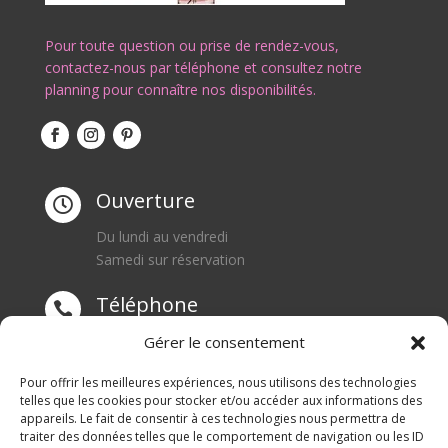
Pour toute question ou prise de rendez-vous,
contactez-nous par téléphone et consultez notre
planning pour connaître nos disponibilités.
Ouverture

Du lundi au vendredi
Samedi sur réservation
Téléphone

0668550471
Gérer le consentement
Adresse
Pour offrir les meilleures expériences, nous utilisons des technologies

telles que les cookies pour stocker et/ou accéder aux informations des
appareils. Le fait de consentir à ces technologies nous permettra de
1 rue du Blanc Poirier
traiter des données telles que le comportement de navigation ou les ID
70110 SENARGENT MIGNAFANS