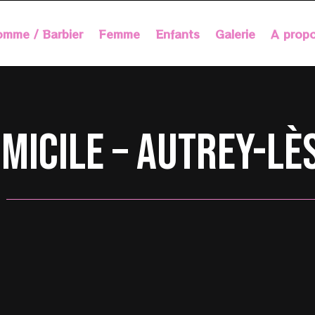
mme / Barbier
Femme
Enfants
Galerie
A prop
omicile – Autrey-lè