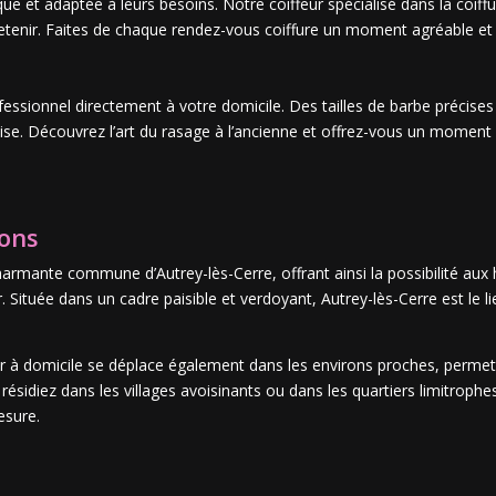
ue et adaptée à leurs besoins. Notre coiffeur spécialisé dans la coiffur
etenir. Faites de chaque rendez-vous coiffure un moment agréable e
fessionnel directement à votre domicile. Des tailles de barbe précises
rtise. Découvrez l’art du rasage à l’ancienne et offrez-vous un momen
rons
charmante commune d’Autrey-lès-Cerre, offrant ainsi la possibilité aux
 Située dans un cadre paisible et verdoyant, Autrey-lès-Cerre est le l
eur à domicile se déplace également dans les environs proches, permet
résidiez dans les villages avoisinants ou dans les quartiers limitroph
esure.