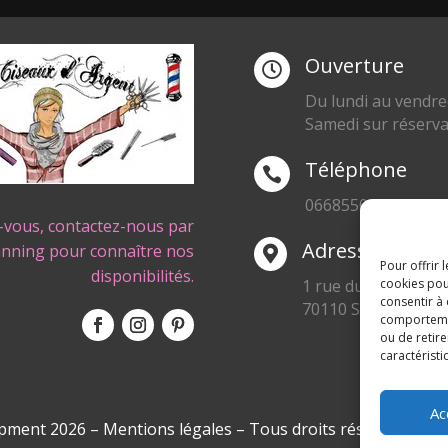
Ouverture

Du lundi au vendre
Samedi sur réserva
Téléphone

0668550471
-vous, contactez-nous par
Adresse
anning pour connaître nos

Pour offrir 
disponibilités.
1 rue du Blanc Poir
cookies pou
consentir à
70110 SENARGENT
comportement
ou de retire
caractéristi
Ac
pment 2026
–
Mentions légales
– Tous droits réservés –
Bl