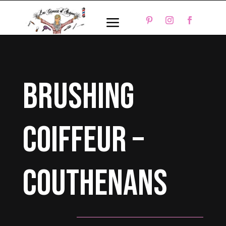
a
brushing
coiffeur –
Couthenans