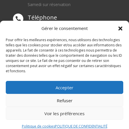
Samedi sur réservation
Téléphone

0668550471
Gérer le consentement
Adresse
Pour offrir les meilleures expériences, nous utilisons des technologies

telles que les cookies pour stocker et/ou accéder aux informations des
appareils. Le fait de consentir à ces technologies nous permettra de
1 rue du Blanc Poirier
traiter des données telles que le comportement de navigation ou les ID
70110 SENARGENT MIGNAFANS
uniques sur ce site. Le fait de ne pas consentir ou de retirer son
consentement peut avoir un effet négatif sur certaines caractéristiques
et fonctions.
Accepter
Refuser
© M Development 2026
–
Mentions légales
– Tous
Voir les préférences
droits réservés –
Blog
Politique de cookies
POLITIQUE DE CONFIDENTIALITÉ