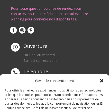
Pour toute question ou prise de rendez-vous,
contactez-nous par téléphone et consultez notre
planning pour connaître nos disponibilités.
Ouverture

Du lundi au vendredi
Samedi sur réservation
Téléphone

0668550471
Gérer le consentement
Adresse
Pour offrir les meilleures expériences, nous utilisons des technologies

telles que les cookies pour stocker et/ou accéder aux informations des
appareils. Le fait de consentir à ces technologies nous permettra de
1 rue du Blanc Poirier
traiter des données telles que le comportement de navigation ou les ID
70110 SENARGENT MIGNAFANS
uniques sur ce site. Le fait de ne pas consentir ou de retirer son