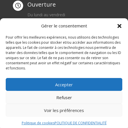
Ouverture

Du lundi au vendredi
Samedi sur réservation
Gérer le consentement
Téléphone

Pour offrir les meilleures expériences, nous utilisons des technologies
telles que les cookies pour stocker et/ou accéder aux informations des
0668550471
appareils. Le fait de consentir à ces technologies nous permettra de
traiter des données telles que le comportement de navigation ou les ID
Adresse

uniques sur ce site. Le fait de ne pas consentir ou de retirer son
consentement peut avoir un effet négatif sur certaines caractéristiques
1 rue du Blanc Poirier
et fonctions.
70110 SENARGENT MIGNAFANS
Accepter
Refuser
Voir les préférences
© M Development 2026
–
Mentions légales
– Tous
Politique de cookies
POLITIQUE DE CONFIDENTIALITÉ